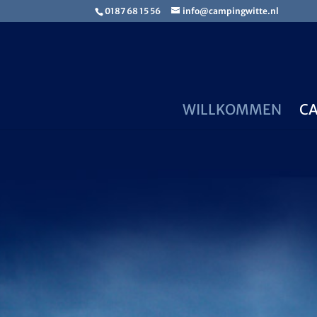
0187 68 15 56
info@campingwitte.nl
WILLKOMMEN
C